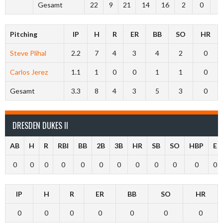
Gesamt
22
9
21
14
16
2
0
0
Pitching
IP
H
R
ER
BB
SO
HR
Steve Plihal
2.2
7
4
3
4
2
0
Carlos Jerez
1.1
1
0
0
1
1
0
Gesamt
3.3
8
4
3
5
3
0
DRESDEN DUKES II
AB
H
R
RBI
BB
2B
3B
HR
SB
SO
HBP
E
0
0
0
0
0
0
0
0
0
0
0
0
IP
H
R
ER
BB
SO
HR
0
0
0
0
0
0
0