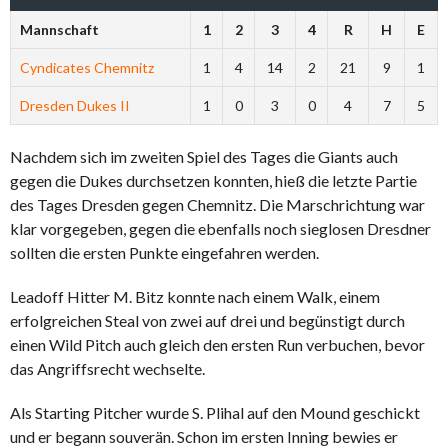
Mannschaft
1
2
3
4
R
H
E
Cyndicates Chemnitz
1
4
14
2
21
9
1
Dresden Dukes II
1
0
3
0
4
7
5
Nachdem sich im zweiten Spiel des Tages die Giants auch
gegen die Dukes durchsetzen konnten, hieß die letzte Partie
des Tages Dresden gegen Chemnitz. Die Marschrichtung war
klar vorgegeben, gegen die ebenfalls noch sieglosen Dresdner
sollten die ersten Punkte eingefahren werden.
Leadoff Hitter M. Bitz konnte nach einem Walk, einem
erfolgreichen Steal von zwei auf drei und begünstigt durch
einen Wild Pitch auch gleich den ersten Run verbuchen, bevor
das Angriffsrecht wechselte.
Als Starting Pitcher wurde S. Plihal auf den Mound geschickt
und er begann souverän. Schon im ersten Inning bewies er