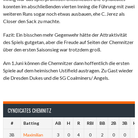
konnten im abschließenden vierten Inning die Führung mit zwei
weiteren Runs sogar noch etwas ausbauen, ehe C. Jerez als
Closer den Sack zu machte.
Fazit: Ein bisschen mehr Gegenwehr hätte der Attraktivität
des Spiels gutgetan, aber die Freude auf Seiten der Chemnitzer
über den ersten Saisonsieg war trotzdem groß.
Am 1.Juni können die Chemnitzer dann hoffentlich die ersten
Spiele auf dem heimischen Ustifield austragen. Zu Gast wieder
die Dresden Dukes und die SG Coalminers/ Angels.
CYNDICATES CHEMNITZ
#
Batting
AB
H
R
RBI
BB
2B
3B
H
3B
Maximilian
3
0
4
0
2
0
0
0