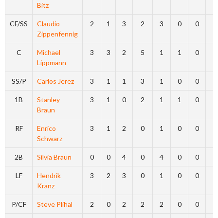
Bitz
CF/SS
Claudio
2
1
3
2
3
0
0
0
Zippenfennig
C
Michael
3
3
2
5
1
1
0
0
Lippmann
SS/P
Carlos Jerez
3
1
1
3
1
0
0
0
1B
Stanley
3
1
0
2
1
1
0
0
Braun
RF
Enrico
3
1
2
0
1
0
0
0
Schwarz
2B
Silvia Braun
0
0
4
0
4
0
0
0
LF
Hendrik
3
2
3
0
1
0
0
0
Kranz
P/CF
Steve Plihal
2
0
2
2
2
0
0
0