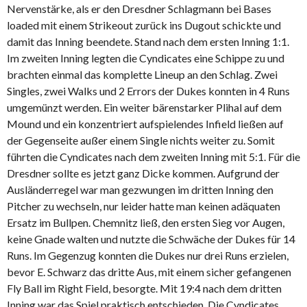
Nervenstärke, als er den Dresdner Schlagmann bei Bases
loaded mit einem Strikeout zurück ins Dugout schickte und
damit das Inning beendete. Stand nach dem ersten Inning 1:1.
Im zweiten Inning legten die Cyndicates eine Schippe zu und
brachten einmal das komplette Lineup an den Schlag. Zwei
Singles, zwei Walks und 2 Errors der Dukes konnten in 4 Runs
umgemünzt werden. Ein weiter bärenstarker Plihal auf dem
Mound und ein konzentriert aufspielendes Infield ließen auf
der Gegenseite außer einem Single nichts weiter zu. Somit
führten die Cyndicates nach dem zweiten Inning mit 5:1. Für die
Dresdner sollte es jetzt ganz Dicke kommen. Aufgrund der
Ausländerregel war man gezwungen im dritten Inning den
Pitcher zu wechseln, nur leider hatte man keinen adäquaten
Ersatz im Bullpen. Chemnitz ließ, den ersten Sieg vor Augen,
keine Gnade walten und nutzte die Schwäche der Dukes für 14
Runs. Im Gegenzug konnten die Dukes nur drei Runs erzielen,
bevor E. Schwarz das dritte Aus, mit einem sicher gefangenen
Fly Ball im Right Field, besorgte. Mit 19:4 nach dem dritten
Inning war das Spiel praktisch entschieden. Die Cyndicates